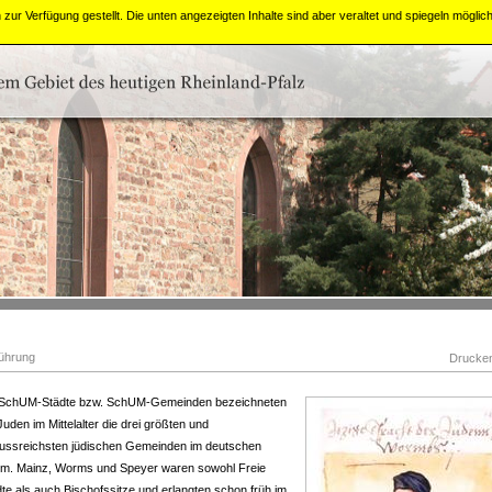
zur Verfügung gestellt. Die unten angezeigten Inhalte sind aber veraltet und spiegeln mögli
führung
Drucke
 SchUM-Städte bzw. SchUM-Gemeinden bezeichneten
Juden im Mittelalter die drei größten und
flussreichsten jüdischen Gemeinden im deutschen
m. Mainz, Worms und Speyer waren sowohl Freie
te als auch Bischofssitze und erlangten schon früh im