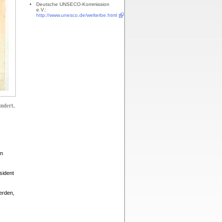
Deutsche UNSECO-Kommission
e.V.:
http://www.unesco.de/welterbe.html
ndert,
in
sident
erden,