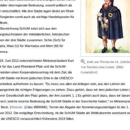
elalter überregionale Bedeutung, sowohl politisch als
 wirtschaftlich. Alle drei Städte lagen direkt am Rhein
fungierten somit auch als wichtige Handelsposten für
leute.
 Bezeichnung SchUM setzt sich aus den
angsbuchstaben der mittelalterlichen, hebräischen
en der drei Städte zusammen: Schin (Sch) für
pira, Waw (U) für Warmaisa und Mem (M) für
enza.
19. Juni 2012 unterzeichneten Ministerpräsident Kurt
Jude aus Worms im 16. Jahrhu
von Markus zum Lamm
[Bild:
k für das Land Rheinland-Pfalz und die SchUM-
Gemeinfrei]
einden einen Kooperationsvertrag mit dem Ziel, die
UM-Städte mit ihrem jüdischen Erbe in die UNESCO-
terbeliste aufnehmen zu lassen. "Es muss uns allen ein Anliegen sein, aus den Lehren der
gangenheit die richtigen Folgerungen zu ziehen. Dazu gehört, dass wir dem jüdischen Leben 
rer Gesellschaft den Platz geben, der ihm zusteht. [...] Es gehört auch dazu, dass wir daran
nnern; welche enorme Bedeutung die SchUM-Städte in der Geschichte hatten." so Ministerprä
 Beck. (
Website
des MBWWK). Termin der Abgabe der Nominierungsunterlagen ist der 1.
ust 2012. Die endgültige Entscheidung, ob die SchUM-Städte als Weltkulturerbe anerkannt w
d die UNESCO voraussichtlich frühestens 2019 fällen.