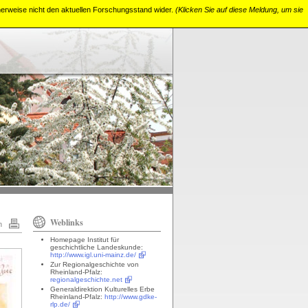
cherweise nicht den aktuellen Forschungsstand wider.
(Klicken Sie auf diese Meldung, um sie
Weblinks
n
Homepage Institut für
geschichtliche Landeskunde:
http://www.igl.uni-mainz.de/
Zur Regionalgeschichte von
Rheinland-Pfalz:
regionalgeschichte.net
Generaldirektion Kulturelles Erbe
Rheinland-Pfalz:
http://www.gdke-
rlp.de/