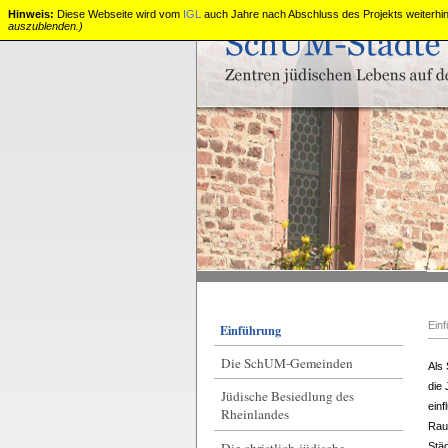
Hinweis:
Diese Webseite wird vom
IGL
auch Jahre nach Abschluss des Projekts weiterhin 
auszublenden.)
SchUM-
Städte
Ein
Einführung
Die SchUM-Gemeinden
Als
die 
Jüdische Besiedlung des
ein
Rheinlandes
Rau
Die christlich-jüdische
Städ