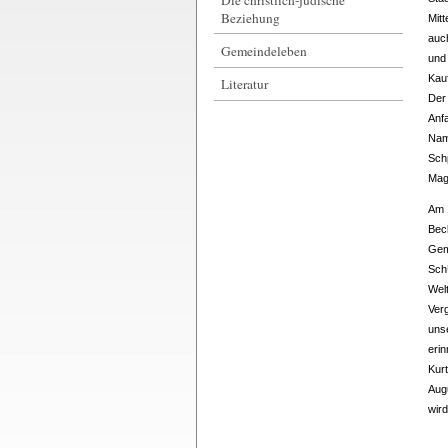
Beziehung
Mitt
auch
Gemeindeleben
und 
Kauf
Literatur
Der
Anf
Nam
Sch
Mag
Am 
Bec
Gem
Sch
Wel
Ver
unse
eri
Kurt
Aug
wir